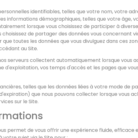
ersonnelles identifiables, telles que votre nom, votre adr
es informations démographiques, telles que votre âge, vot
ntairement lorsque vous choisissez de participer à diverses
ous choisissez de partager des données vous concernant via 
oter que toutes les données que vous divulguez dans ces z
ccédant au Site.
os serveurs collectent automatiquement lorsque vous accé
me d'exploitation, vos temps d'accès et les pages que vo
nancières, telles que les données liées à votre mode de
te d'expiration) que nous pouvons collecter lorsque vous
ces sur le Site.
ormations
us permet de vous offrir une expérience fluide, efficace 
votre sujet via le Site pour :