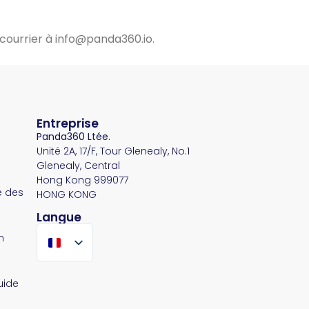
courrier à info@panda360.io.
Entreprise
Panda360 Ltée.
Unité 2A, 17/F, Tour Glenealy, No.1
Glenealy, Central
Hong Kong 999077
e des
HONG KONG
Langue
n
uide