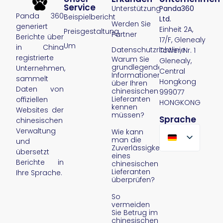
Service
Unterstützung
Panda360
Panda 360
Beispielbericht
Ltd.
Werden Sie
generiert
Einheit 2A,
Preisgestaltung
Partner
Berichte über
17/F, Glenealy
Um
in China
Datenschutzrichtlinie
Tower, Nr. 1
registrierte
Warum Sie
Glenealy,
grundlegende
Unternehmen,
Central
Informationen
sammelt
Hongkong
über Ihren
Daten von
chinesischen
999077
Lieferanten
offiziellen
HONGKONG
kennen
Websites der
müssen?
Sprache
chinesischen
Verwaltung
Wie kann
man die
und
Zuverlässigkeit
übersetzt
eines
Berichte in
chinesischen
Lieferanten
Ihre Sprache.
überprüfen?
So
vermeiden
Sie Betrug im
chinesischen