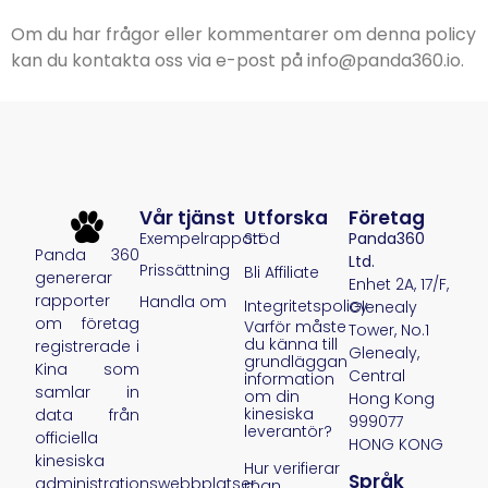
Om du har frågor eller kommentarer om denna policy
kan du kontakta oss via e-post på info@panda360.io.
Vår tjänst
Utforska
Företag
Exempelrapport
Stöd
Panda360
Panda 360
Ltd.
Prissättning
Bli Affiliate
genererar
Enhet 2A, 17/F,
rapporter
Handla om
Integritetspolicy
Glenealy
om företag
Varför måste
Tower, No.1
du känna till
registrerade i
Glenealy,
grundläggande
Kina som
Central
information
samlar in
om din
Hong Kong
kinesiska
data från
999077
leverantör?
officiella
HONG KONG
kinesiska
Hur verifierar
Språk
administrationswebbplatser
man