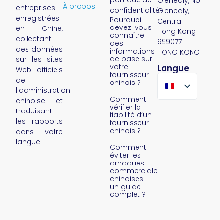
Glenealy, No.1
À propos
entreprises
confidentialité
Glenealy,
enregistrées
Pourquoi
Central
devez-vous
en Chine,
Hong Kong
connaître
collectant
999077
des
des données
informations
HONG KONG
de base sur
sur les sites
votre
Langue
Web officiels
fournisseur
de
chinois ?
l'administration
Comment
chinoise et
vérifier la
traduisant
fiabilité d’un
les rapports
fournisseur
chinois ?
dans votre
langue.
Comment
éviter les
arnaques
commerciales
chinoises :
un guide
complet ?