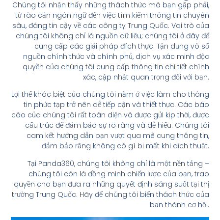
Chúng tôi nhận thấy những thách thức mà bạn gặp phải,
từ rào cản ngôn ngữ đến việc tìm kiếm thông tin chuyên
sâu, đáng tin cậy về các công ty Trung Quốc. Vai trò của
chúng tôi không chỉ là nguồn dữ liệu; chúng tôi ở đây để
cung cấp các giải pháp đích thực. Tận dụng vô số
nguồn chính thức và chính phủ, dịch vụ xác minh độc
quyền của chúng tôi cung cấp thông tin chi tiết chính
xác, cập nhật quan trọng đối với bạn.
Lợi thế khác biệt của chúng tôi nằm ở việc làm cho thông
tin phức tạp trở nên dễ tiếp cận và thiết thực. Các báo
cáo của chúng tôi rất toàn diện và được gửi kịp thời, được
cấu trúc để đảm bảo sự rõ ràng và dễ hiểu. Chúng tôi
cam kết hướng dẫn bạn vượt qua mê cung thông tin,
đảm bảo rằng không có gì bị mất khi dịch thuật.
Tại Panda360, chúng tôi không chỉ là một nền tảng –
chúng tôi còn là đồng minh chiến lược của bạn, trao
quyền cho bạn đưa ra những quyết định sáng suốt tại thị
trường Trung Quốc. Hãy để chúng tôi biến thách thức của
bạn thành cơ hội.