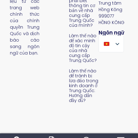
phải biết
liệu từ các
Trung tâm
thông tin cơ
trang web
Hồng Kông
bản về nhà
chính thức
cung cấp
999077
Trung Quốc
của chính
HỒNG KÔNG
của mình?
quyền Trung
Ngôn ngữ
Quốc và dịch
Làm thế nào
báo cáo
để xác minh
độ tin cậy
sang ngôn
của nhà
ngữ của bạn.
cung cấp
Trung Quốc?
Làm thế nào
để tránh bị
lừa đảo trong
kinh doanh ở
Trung Quốc:
Hướng dẫn
đầy đủ?