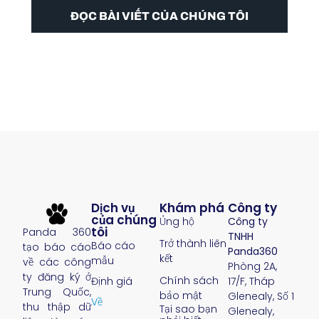
ĐỌC BÀI VIẾT CỦA CHÚNG TÔI
Dịch vụ
Khám phá
Công ty
của chúng
Ủng hộ
Công ty
tôi
Panda 360
TNHH
Trở thành liên
Báo cáo
tạo báo cáo
Panda360
kết
mẫu
về các công
Phòng 2A,
ty đăng ký ở
Chính sách
Định giá
17/F, Tháp
Trung Quốc,
bảo mật
Glenealy, Số 1
Về
thu thập dữ
Tại sao bạn
Glenealy,