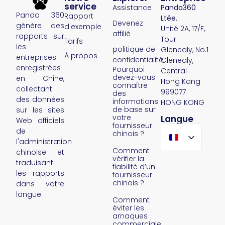
service
Assistance
Panda360
Panda 360
Rapport
Ltée.
Devenez
génère des
d'exemple
Unité 2A, 17/F,
affilié
rapports sur
Tour
Tarifs
les
politique de
Glenealy, No.1
À propos
entreprises
confidentialité
Glenealy,
enregistrées
Pourquoi
Central
devez-vous
en Chine,
Hong Kong
connaître
collectant
999077
des
des données
informations
HONG KONG
de base sur
sur les sites
votre
Langue
Web officiels
fournisseur
de
chinois ?
l'administration
Comment
chinoise et
vérifier la
traduisant
fiabilité d’un
les rapports
fournisseur
chinois ?
dans votre
langue.
Comment
éviter les
arnaques
commerciales