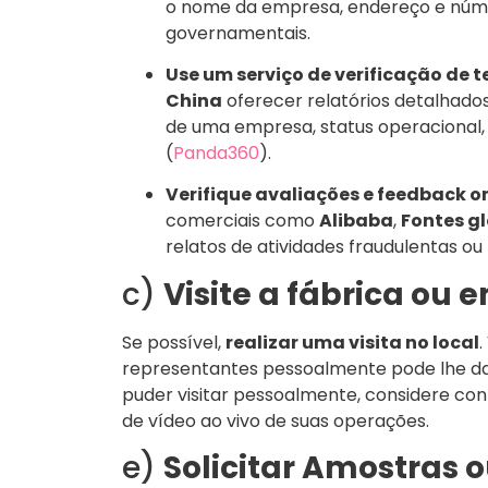
o nome da empresa, endereço e núme
governamentais.
Use um serviço de verificação de t
China
oferecer relatórios detalhado
de uma empresa, status operacional,
(
Panda360
)
.
Verifique avaliações e feedback o
comerciais como
Alibaba
,
Fontes g
relatos de atividades fraudulentas ou
c)
Visite a fábrica ou
Se possível,
realizar uma visita no local
.
representantes pessoalmente pode lhe dar 
puder visitar pessoalmente, considere co
de vídeo ao vivo de suas operações.
e)
Solicitar Amostras o