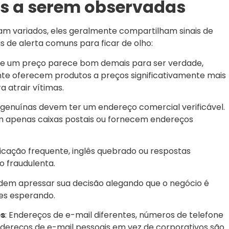
s a serem observadas
am variados, eles geralmente compartilham sinais de
is de alerta comuns para ficar de olho:
 Se um preço parece bom demais para ser verdade,
te oferecem produtos a preços significativamente mais
 atrair vítimas.
 genuínas devem ter um endereço comercial verificável.
 apenas caixas postais ou fornecem endereços
icação frequente, inglês quebrado ou respostas
 fraudulenta.
odem apressar sua decisão alegando que o negócio é
es esperando.
es
: Endereços de e-mail diferentes, números de telefone
dereços de e-mail pessoais em vez de corporativos são