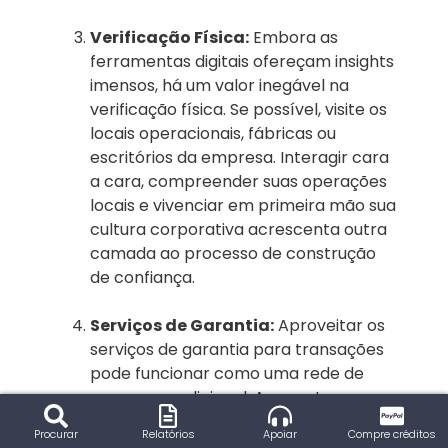
Verificação Física:
Embora as
ferramentas digitais ofereçam insights
imensos, há um valor inegável na
verificação física. Se possível, visite os
locais operacionais, fábricas ou
escritórios da empresa. Interagir cara
a cara, compreender suas operações
locais e vivenciar em primeira mão sua
cultura corporativa acrescenta outra
camada ao processo de construção
de confiança.
Serviços de Garantia:
Aproveitar os
serviços de garantia para transações
pode funcionar como uma rede de
segurança adicional. Ao manter o
pagamento em confiança até que os
Procurar
Relatórios
Apoiar
Compre créditos
bens ou serviços acordados sejam