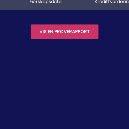
Eierskapsdata
Kredittvurderi
VIS EN PRØVERAPPORT