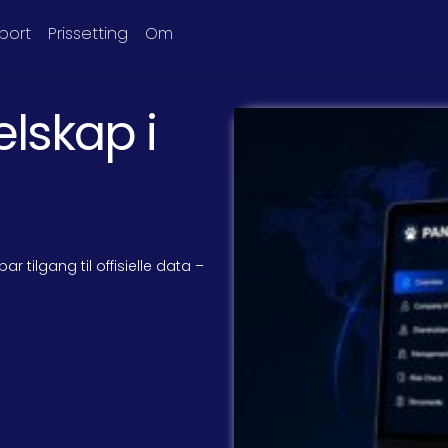
port
Prissetting
Om
elskap i
 tilgang til offisielle data –