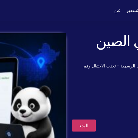
تسعير
عن
الصين
 الرسمية - تجنب الاحتيال وقم
البدء