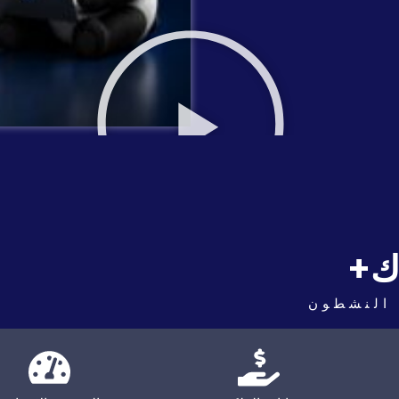
+
 النشطون