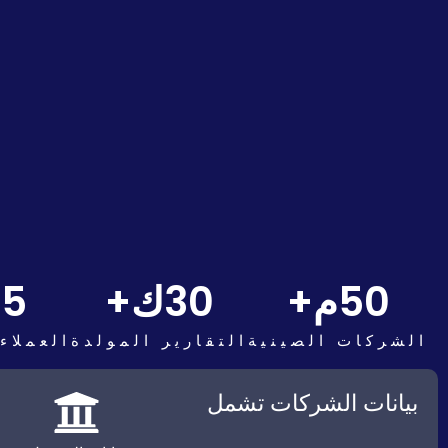
50
م+
30
ك+
5
ك
الشركات الصينية
التقارير المولدة
العملاء
بيانات الشركات تشمل